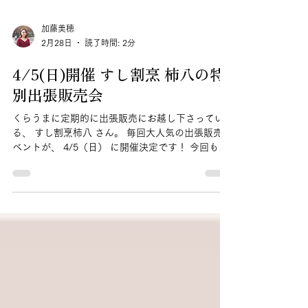
加藤美穂
2月28日
読了時間: 2分
4/5(日)開催 すし割烹 柿八の特
別出張販売会
くらうまに定期的に出張販売にお越し下さってい
る、 すし割烹柿八 さん。 毎回大人気の出張販売イ
ベントが、 4/5（日） に開催決定です！ 今回も究
極のおいなりさんだけでなく、新名物「スモーク
いなり寿司」とバッテラ寿司の詰め合わせもご用
意いたします。 当日販売分は数が多くご用意でき
ませんので、ぜひ、ご予約の上ご賞味くださいま
せ。 究極のおいなりさん 五色いなり １箱６個
入り 1,404円（税込） 【具材：梅しそ・しば漬