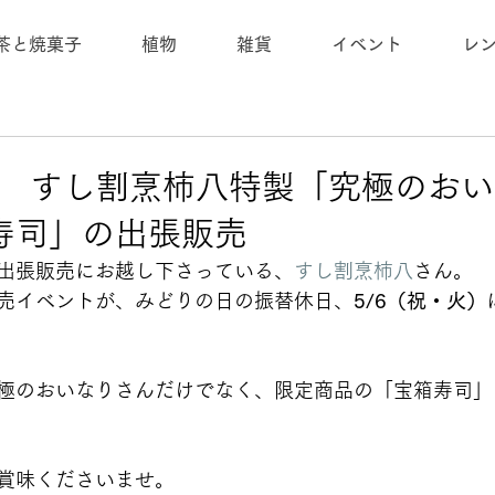
茶と焼菓子
植物
雑貨
イベント
レ
火) すし割烹柿八特製「究極のお
寿司」の出張販売
出張販売にお越し下さっている、
すし割烹柿八
さん。
売イベントが、みどりの日の振替休日、
5/6（祝・火）
極のおいなりさんだけでなく、限定商品の「宝箱寿司」
賞味くださいませ。