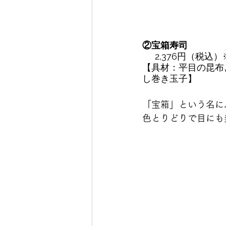
②宝箱寿司　
     2,37
【具材：平目の昆布〆
し巻き玉子】
「宝箱」という名に
色とりどりで目にも