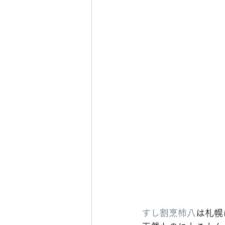
すし割烹柿八
は札幌