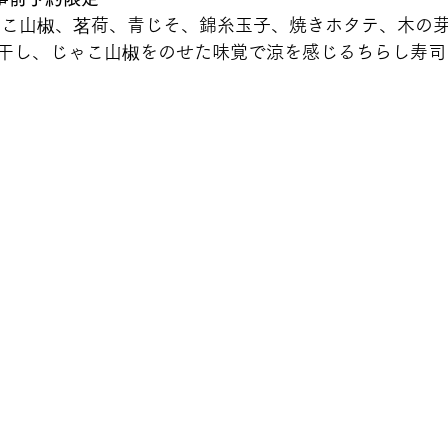
ゃこ山椒、茗荷、青じそ、錦糸玉子、焼きホタテ、木の芽 
干し、じゃこ山椒をのせた味覚で涼を感じるちらし寿司