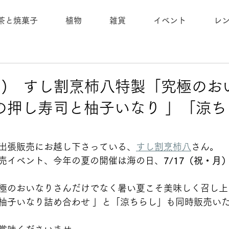
茶と焼菓子
植物
雑貨
イベント
レ
・月) すし割烹柿八特製「究極の
の押し寿司と柚子いなり 」「涼ち
出張販売にお越し下さっている、
すし割烹柿八
さん。
売イベント、今年の夏の開催は海の日、
7/17（祝・月
極のおいなりさんだけでなく暑い夏こそ美味しく召し上
柚子いなり詰め合わせ 」と「涼ちらし」も同時販売い