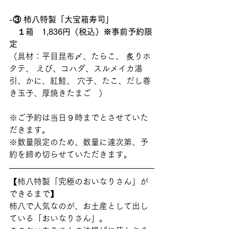
-③ 柿八特製「大宝箱寿司」　
　１箱　1,836円（税込）※事前予約限
定
（具材：平目昆布〆、たらこ、 炙りホ
タテ、 えび、コハダ、スルメイカ湯
引、かに、紅鮭、 穴子、たこ、だし巻
き玉子、厚焼きたまご   ） 
※ご予約は当日９時までとさせていた
だきます。
※数量限定のため、数量に達次第、予
約を締め切らせていただきます。 
【柿八特製「究極のおいなりさん」が
できるまで】
柿八で人気なのが、お土産として出し
ている「おいなりさん」。 