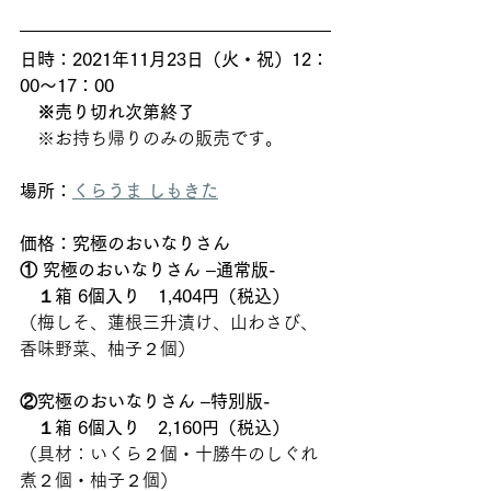
事前予約はこちらより承ります
日時：2021年11月23日（火・祝）12：
00～17：00　
　※売り切れ次第終了
　※お持ち帰りのみの販売です。
場所：
くらうま しもきた
価格：究極のおいなりさん
①
究極のおいなりさん
 –
通常版-　
　１箱 6個入り　1,404円（税込）
（梅しそ、蓮根三升漬け、山わさび、
香味野菜、柚子２個）
②究極のおいなりさん
 –
特別版-　
　１箱 6個入り　2,160円（税込）
（具材：いくら２個・十勝牛のしぐれ
煮２個・柚子２個） 