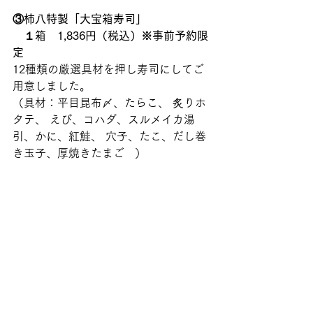
③柿八特製「大宝箱寿司」　
　１箱　1,836円（税込）※事前予約限
定
12種類の厳選具材を押し寿司にしてご
用意しました。
（具材：平目昆布〆、たらこ、 炙りホ
タテ、 えび、コハダ、スルメイカ湯
引、かに、紅鮭、 穴子、たこ、だし巻
き玉子、厚焼きたまご   ） 