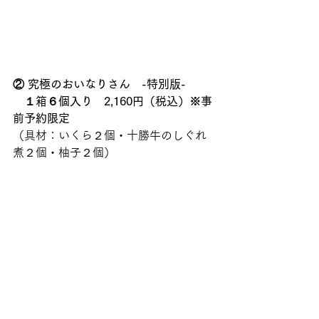
②
究極のおいなりさん　-特別版-　 
　１箱６個入り　2,160円（税込）※事
前予約限定
（具材：いくら２個・十勝牛のしぐれ
煮２個・柚子２個）