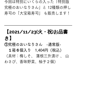
今回は特別にいくらの入った「特別版 
究極のおいなりさん」と 12種類の押し
寿司の「大宝箱寿司」 も販売します！ 
事前予約はこちらより承ります
【2021/11/23(火・祝)お品書
き】
①究極のおいなりさん　-通常版-　
　１箱６個入り　1,404円（税込）
（具材：梅しそ、 蓮根三升漬け 、 山
わさび、香味野菜、柚子２個） 