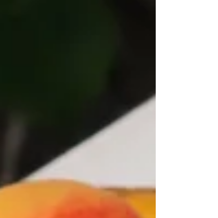
した。 くらうまの裏庭には、鉢植えのレモンの木
が植っています。 グリーン担当のスタッフが、定
期的に肥料をあげたり、細かく様子をチェックし
てくれているので毎年たくさんのレモンが採れま
す。 くらうまでは年明けの時期に、「梅仕事」な
らぬ「檸檬仕事」がルーティン化されています。 ⁡
皮ごとつけこめるのは、完全無農薬の証！ レモン
の香りとほろ苦さを逃さず漬け込んだレモネード
です。 今年は、氷砂糖が溶けるのが例年より遅く5
月からのご提供となりました。 （例年、冬の時期
にご提供を開始しています） ゆっくり溶けた分、
レモンの味が濃いシロップが出来上がりました。
ぜひご賞味くださいませ、 レモンの木 レモンの収
穫の様子 収穫できたレモン。カゴたくさんに採れ
ました！ 氷砂糖と重ねて瓶に詰め、