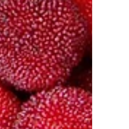
の梅を使ったクラフト梅ソーダ
販売中
この夏からの新商品、スパイスの風味と優しい甘
さ、 程よい酸味の効いた「クラフト梅ソーダ」が
販売中です。 夏に身体が欲しくなる甘酸っぱい味
わいが楽しめる1杯です。 甘く煮た梅が丸々一粒入
っているのが嬉しいポイント！ ⁡ 世田谷産の梅を手
仕込みでお届けします。 皆さんは、梅仕事はなさ
れましたか？ 梅好きな広報担当は、梅ジャムを煮
て、梅酒と梅干しを漬けました。 ⁡ そんな家庭の梅
仕事から着想を得た新ドリンク 「クラフト梅ソー
ダ」。 このドリンクに使われている梅は、くらう
まに関わりのある方のお庭にある 樹齢40年の立派
な梅の樹から採れたものです。 ⁡ 毎年たくさんの梅
が収穫できるというお話を頂き、暮らしの循環を
活かしてみようという くらうまらしい考えから、
皆さんのもとに美味しい梅ドリンクをお届けする
ことができました。 完熟梅をシロップと甘露煮に
しています。 とってもたくさん取れました！ たく
さんの梅をつけてくれた、樹齢40年の梅の樹で