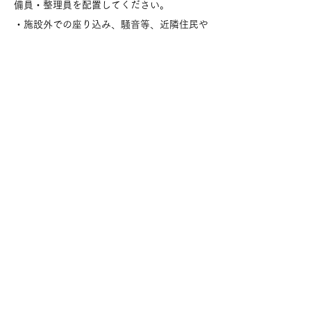
備員・整理員を配置してください。
・施設外での座り込み、騒音等、近隣住民や
周辺施設への迷惑行は絶対にしないでくださ
い。施設の保全管理の為、くらうま しもき
たが必要と判断した場合にはレンタルスペー
ス内に立ち入ることがありますので予めご承
知ください。
・くらうま しもきたが防災上必要と判断し
た場合は、利用中であっても機材等の移動を
お願いすることがあります。
・発火または引火しやすい火薬や揮発油類、
危険性のある製品、悪臭を発するもの、著し
く多量な物品、そ の他法令で所持を禁止さ
れているものの持込は禁止とさせて頂きま
す。