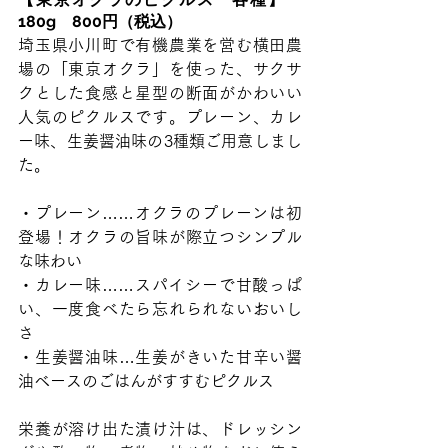
180g　800円（税込）
埼玉県小川町で有機農業を営む横田農
場の「東京オクラ」を使った、サクサ
クとした食感と星型の断面がかわいい
人気のピクルスです。プレーン、カレ
ー味、生姜醤油味の3種類ご用意しまし
た。
・プレーン……オクラのプレーンは初
登場！オクラの旨味が際立つシンプル
な味わい
・カレー味……スパイシーで甘酸っぱ
い、一度食べたら忘れられないおいし
さ
・生姜醤油味…生姜がきいた甘辛い醤
油ベースのごはんがすすむピクルス
栄養が溶け出た漬け汁は、ドレッシン