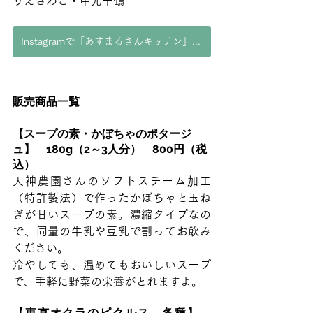
りえさわこ・中元千鶴
Instagramで「あすまるさんキッチン」の最新情報をチェック
販売商品一覧
【スープの素・かぼちゃのポタージ
ュ】　180g（2～3人分）　800円（税
込）
天神農園さんのソフトスチーム加工
（特許製法）で作ったかぼちゃと玉ね
ぎが甘いスープの素。濃縮タイプなの
で、同量の牛乳や豆乳で割ってお飲み
ください。
冷やしても、温めてもおいしいスープ
で、手軽に野菜の栄養がとれますよ。
【東京オクラのピクルス　各種】　