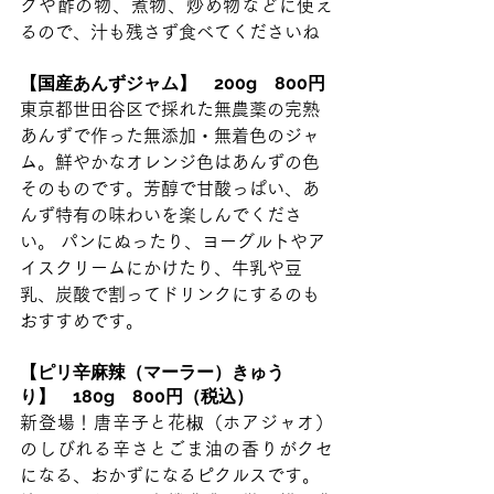
グや酢の物、煮物、炒め物などに使え
るので、汁も残さず食べてくださいね
【国産あんずジャム】　200g　800円 
東京都世田谷区で採れた無農薬の完熟
あんずで作った無添加・無着色のジャ
ム。鮮やかなオレンジ色はあんずの色
そのものです。芳醇で甘酸っぱい、あ
んず特有の味わいを楽しんでくださ
い。 パンにぬったり、ヨーグルトやア
イスクリームにかけたり、牛乳や豆
乳、炭酸で割ってドリンクにするのも
おすすめです。
【ピリ辛麻辣（マーラー）きゅう
り】　180g　800円（税込）
新登場！唐辛子と花椒（ホアジャオ）
のしびれる辛さとごま油の香りがクセ
になる、おかずになるピクルスです。