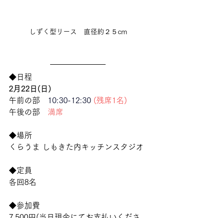
しずく型リース　直径約２５cm
◆日程　
2月22日(日)
午前の部　
10:30-12:30 
(残席1名)
午後の部　
満席
◆場所
くらうま しもきた内キッチンスタジオ
◆定員
各回8名　
◆参加費
7,500円(当日現金にてお支払いくださ