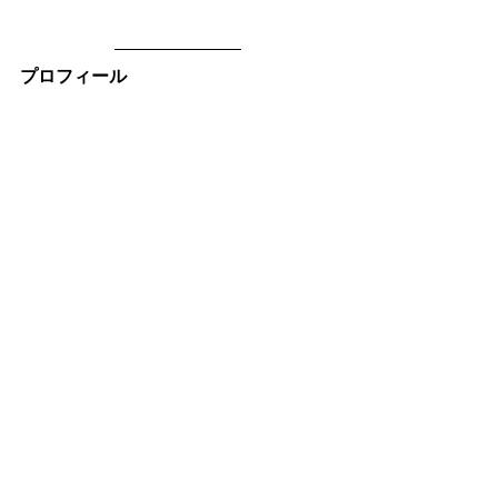
プロフィール
山口吾子
グリーンショップデザイナ
ー
人とみどりをつなぐ 植栽＆フラワーデ