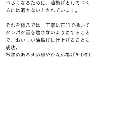
づらくなるために、油揚げとしてつく
るには適さないとされています。
それを柿八では、丁寧に石臼で挽いて
タンパク質を壊さないようにすること
で、おいしい油揚げに仕上げることに
成功。
旨味のあるきめ細やかなお揚げを1枚1
枚手作りしているのです。
ご予約はこちら
日時
2026年2月3日(火) 12:00-18:00
※売り切れ次第終了
※お持ち帰りのみの販売です。