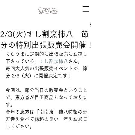
2/3(火)すし割烹柿八 節
分の特別出張販売会開催！
くらうまに定期的に出張販売にお越し
下さっている、
すし割烹柿八
さん。
毎回大人気の出張販売イベントが、節
分 
2/3（火）
に開催決定です！
今回は、節分当日の販売会ということ
で、
恵方巻
が目玉商品となっておりま
す。
今年の恵方は「南南東」
柿八特製の恵
方巻を食べて縁起の良い一年をお過ご
しください。