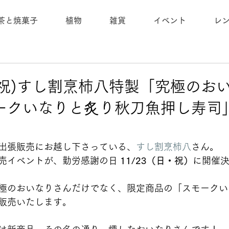
茶と焼菓子
植物
雑貨
イベント
レ
日・祝)すし割烹柿八特製「究極のお
ークいなりと炙り秋刀魚押し寿司
出張販売にお越し下さっている、
すし割烹柿八
さん。
売イベントが、勤労感謝の日 
11/23（日・祝）
に開催
極のおいなりさんだけでなく、限定商品の「スモークい
販売いたします。