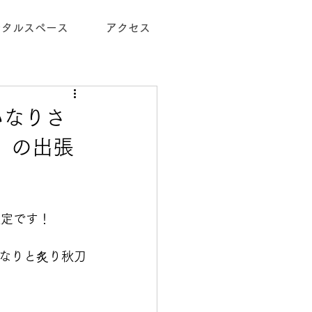
ンタルスペース
アクセス
いなりさ
」の出張
決定です！
なりと炙り秋刀