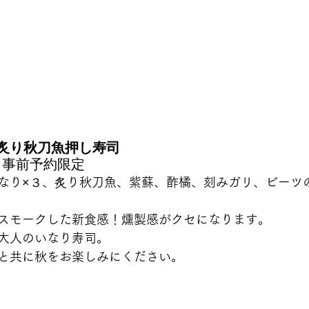
炙り秋刀魚押し寿司
）※事前予約限定
なり×３、炙り秋刀魚、紫蘇、酢橘、刻みガリ、ビーツ
スモークした新食感！燻製感がクセになります。
大人のいなり寿司。
と共に秋をお楽しみにください。