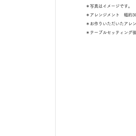
＊写真はイメージです。
＊アレンジメント　幅約30c
＊お作りいただいたアレ
＊テーブルセッティング