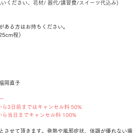
払いください、
花材/ 器代/講習費/スイーツ代込み)
がある方はお持ちください。
5cm程）
子
福岡直子
ー
ら3日前まではキャンセル料 50%
ら当日までキャンセル料 100%
とさせて頂きます。発熱や風邪症状、体調が優れない場