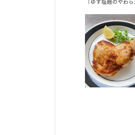
「ゆず塩麹のやわら