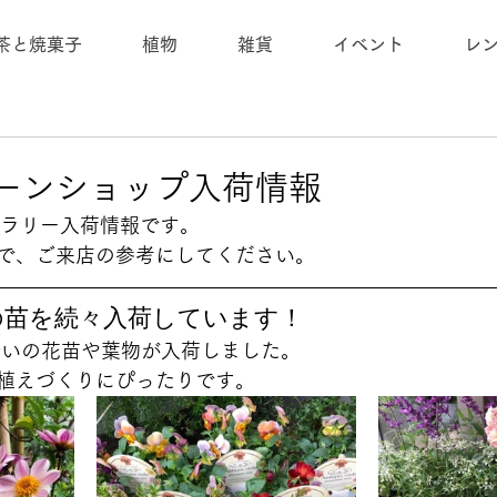
茶と焼菓子
植物
雑貨
イベント
レ
リーンショップ入荷情報
ャラリー入荷情報です。
で、ご来店の参考にしてください。 
秋の苗を続々入荷しています！ 
合いの花苗や葉物が入荷しました。
植えづくりにぴったりです。  