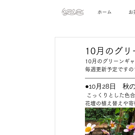
ホーム
お
10月のグ
10月のグリーンギ
毎週更新予定ですの
●10月28日　
 こっくりとした色
花壇の植え替えや寄