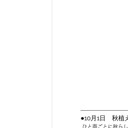
●10月1日　秋
 ひと雨ごとに秋ら