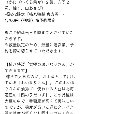
（かに（いくら乗せ）２巻、穴子２
巻、柚子、山わさび） 
-③2/2限定「柿八特製 恵方巻」-　
1,700円（税抜）※予約限定
※ご予約は当日９時までとさせていた
だきます。 
※数量限定のため、数量に達次第、予
約を締め切らせていただきます。 
【柿八特製「究極のおいなりさん」が
できるまで】
 柿八で人気なのが、お土産として出し
ている「おいなりさん」。 このおいな
りさんの油揚げに使われる大豆は北海
道産の「鶴の子だいず」。この品種は
大豆の中で一番糖度が高くて美味しい
のですが、糖度が高いと逆にタンパク
質の濃度が低くなり固まりづらくなる