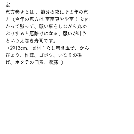
定
恵方巻きとは 、
節分の夜
にその年の恵
方（今年の恵方は 南南東やや南 ）に向
かって黙って、願い事をしながら丸か
ぶりすると
厄除けになる、願いが叶う
という太巻き寿司です。 
（約13cm、具材：だし巻き玉子、かん
ぴょう、椎茸、ゴボウ、いなりの揚
げ、ホタテの佃煮、紫蘇  ）