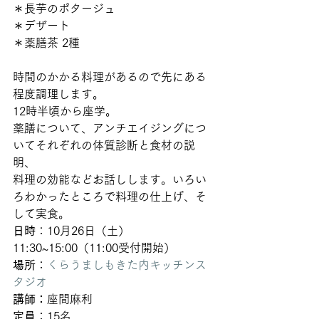
＊長芋のポタージュ
＊デザート
＊薬膳茶 2種 
時間のかかる料理があるので先にある
程度調理します。
12時半頃から座学。
薬膳について、アンチエイジングにつ
いてそれぞれの体質診断と食材の説
明、
料理の効能などお話しします。いろい
ろわかったところで料理の仕上げ、そ
して実食。   
日時
：10月26日（土）
11:30~15:00（11:00受付開始）
場所
：
くらうましもきた内キッチンス
タジオ
講師：
座間麻利
定員
：15名 