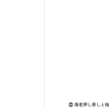
②
海老押し寿しと柚