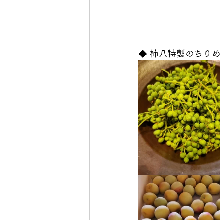
◆ 柿八特製のちりめ