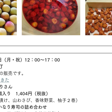
事前予約はこちらより承ります
日（月・祝）12：00～17：00　
了
の販売です。
もきた
りさん
個入り　1,404円（税抜）
漬け、山わさび、香味野菜、柚子２巻）
といなり寿司の詰め合わせ　