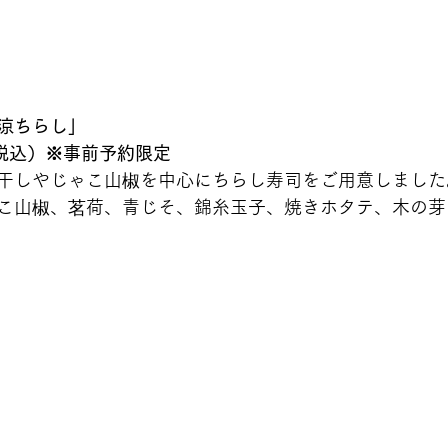
涼ちらし」　
（税込）※事前予約限定
干しやじゃこ山椒を中心にちらし寿司をご用意しました
こ山椒、茗荷、青じそ、錦糸玉子、焼きホタテ、木の芽  