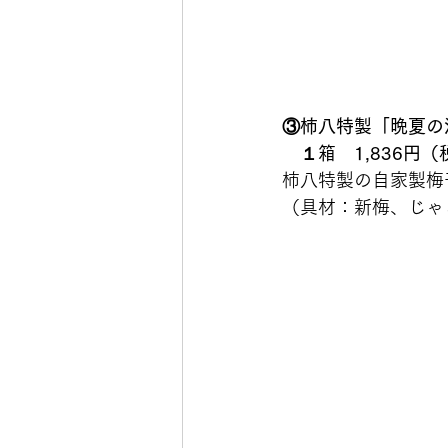
③柿八特製「晩夏の
　１箱　1,836円
柿八特製の自家製梅
（具材：新梅、じゃ