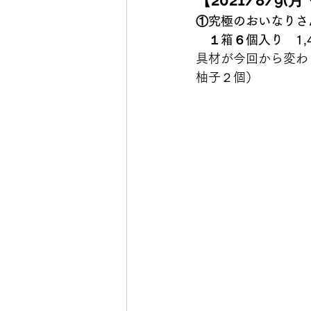
【2021/8/9
①究極のおいなりさ
　１箱６個入り　1,
具材が今回から変わり
柚子２個） 