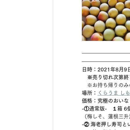
日時：2021年8月9
　※売り切れ次第終
　※お持ち帰りのみ
場所：
くらうま し
価格：究極のおいな
-①通常版-　１箱 6
（梅しそ、蓮根三升
-② 海老押し寿司