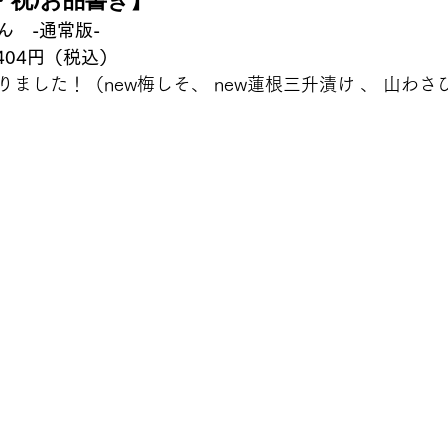
(月・祝)お品書き】
ん　-通常版-　
404円（税込）
ました！（new梅しそ、 new蓮根三升漬け 、 山わ