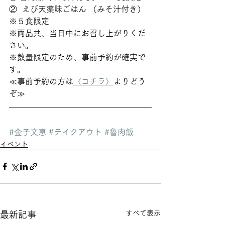
②  えび天薬味ごはん （みそ汁付き）
※５食限定  
※両品共、当日中にお召し上がりくだ
さい。
※数量限定のため、事前予約が確実で
す。
≪事前予約の方は
〈コチラ〉
よりどう
ぞ≫ 
#金子文恵
#テイクアウト
#魯肉飯
イベント
すべて表示
最新記事