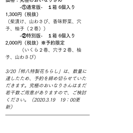
価格：究極のおいなりさん
　　　-①通常版-　１箱 6個入り　
1,300円（税抜）
（柴漬け、山わさび、香味野菜、穴
子、柚子（２巻）） 
　　　-②特別版-　１箱 6個入り　
2,000円（税抜）※予約限定
　　　（いくら２巻、穴子２巻、柚
子、山わさび）
3/20「柿八特製花ちらし」は、数量に
達したため、予約を締め切らせていた
だきます。究極のおいなりさんはまだ
若干数ご用意がありますので、ご検討
ください。（2020.3.19　19：00更
新）