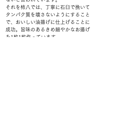
それを柿八では、丁寧に石臼で挽いて
タンパク質を壊さないようにすること
で、おいしい油揚げに仕上げることに
成功。旨味のあるきめ細やかなお揚げ
を1枚1枚作っています。  
 そして、ホタテの貝柱を出汁に炊き上
げた、ふっくらとジューシーな油揚げ