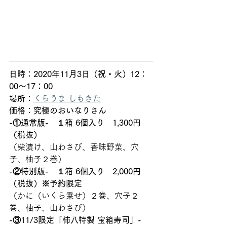
日時：2020年11月3日（祝・火）12：
00～17：00
場所：
くらうま しもきた
価格：究極のおいなりさん
-①通常版-　１箱 6個入り　1,300円
（税抜）
（柴漬け、山わさび、香味野菜、穴
子、柚子２巻） 
-②特別版-　１箱 6個入り　2,000円
（税抜）※予約限定
（かに（いくら乗せ）２巻、穴子２
巻、柚子、山わさび） 
-③11/3限定「柿八特製 宝箱寿司」-　