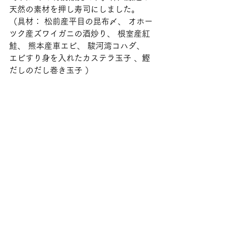
天然の素材を押し寿司にしました。
（具材： 松前産平目の昆布〆、 オホー
ツク産ズワイガニの酒炒り、 根室産紅
鮭、 熊本産車エビ、 駿河湾コハダ、 
エビすり身を入れたカステラ玉子 、鰹
だしのだし巻き玉子 ）